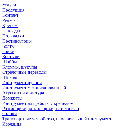
Услуги
Продукция
Контакт
Рельсы
Крепёж
Накладки
Подкладки
Противоугоны
Болты
Гайки
Костыли
Шайбы
Клеммы, шурупы
Стрелочные переводы
Шпалы
Инструмент ручной
Инструмент механизированный
Агрегаты и арматура
Домкраты
Инструмент для работы с крепежом
Разгонщики, рихтовщики, натяжители
Станки
Транспортные устройства, измерительный инструмент
Изоляция