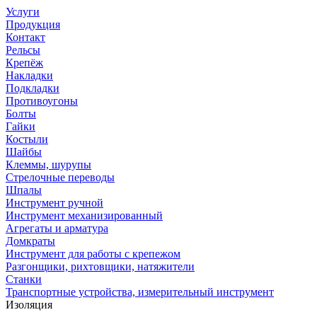
Услуги
Продукция
Контакт
Рельсы
Крепёж
Накладки
Подкладки
Противоугоны
Болты
Гайки
Костыли
Шайбы
Клеммы, шурупы
Стрелочные переводы
Шпалы
Инструмент ручной
Инструмент механизированный
Агрегаты и арматура
Домкраты
Инструмент для работы с крепежом
Разгонщики, рихтовщики, натяжители
Станки
Транспортные устройства, измерительный инструмент
Изоляция