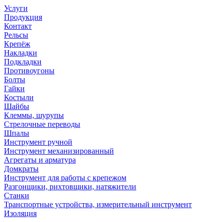
Услуги
Продукция
Контакт
Рельсы
Крепёж
Накладки
Подкладки
Противоугоны
Болты
Гайки
Костыли
Шайбы
Клеммы, шурупы
Стрелочные переводы
Шпалы
Инструмент ручной
Инструмент механизированный
Агрегаты и арматура
Домкраты
Инструмент для работы с крепежом
Разгонщики, рихтовщики, натяжители
Станки
Транспортные устройства, измерительный инструмент
Изоляция