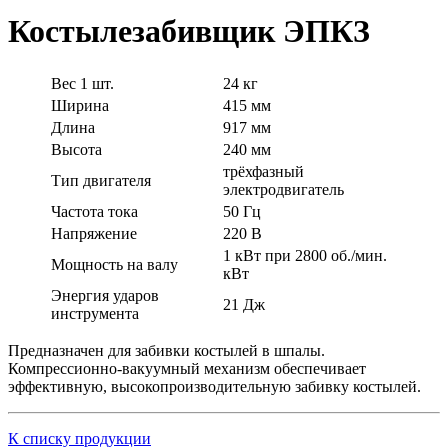
Костылезабивщик ЭПКЗ
Вес 1 шт.
24 кг
Ширина
415 мм
Длина
917 мм
Высота
240 мм
трёхфазный
Тип двигателя
электродвигатель
Частота тока
50 Гц
Напряжение
220 В
1 кВт при 2800 об./мин.
Мощность на валу
кВт
Энергия ударов
21 Дж
инструмента
Предназначен для забивки костылей в шпалы.
Компрессионно-вакуумный механизм обеспечивает
эффективную, высокопроизводительную забивку костылей.
К списку продукции