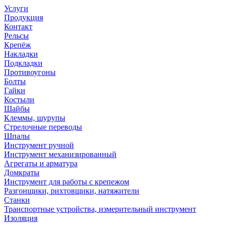
Услуги
Продукция
Контакт
Рельсы
Крепёж
Накладки
Подкладки
Противоугоны
Болты
Гайки
Костыли
Шайбы
Клеммы, шурупы
Стрелочные переводы
Шпалы
Инструмент ручной
Инструмент механизированный
Агрегаты и арматура
Домкраты
Инструмент для работы с крепежом
Разгонщики, рихтовщики, натяжители
Станки
Транспортные устройства, измерительный инструмент
Изоляция