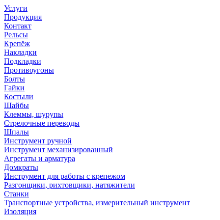
Услуги
Продукция
Контакт
Рельсы
Крепёж
Накладки
Подкладки
Противоугоны
Болты
Гайки
Костыли
Шайбы
Клеммы, шурупы
Стрелочные переводы
Шпалы
Инструмент ручной
Инструмент механизированный
Агрегаты и арматура
Домкраты
Инструмент для работы с крепежом
Разгонщики, рихтовщики, натяжители
Станки
Транспортные устройства, измерительный инструмент
Изоляция