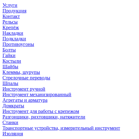
Услуги
Продукция
Контакт
Рельсы
Крепёж
Накладки
Подкладки
Противоугоны
Болты
Гайки
Костыли
Шайбы
Клеммы, шурупы
Стрелочные переводы
Шпалы
Инструмент ручной
Инструмент механизированный
Агрегаты и арматура
Домкраты
Инструмент для работы с крепежом
Разгонщики, рихтовщики, натяжители
Станки
Транспортные устройства, измерительный инструмент
Изоляция