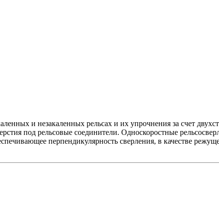
каленных и незакаленных рельсах и их упрочнения за счет двух
тверстия под рельсовые соединители. Односкоростные рельсосве
спечивающее перпендикулярность сверления, в качестве режуще