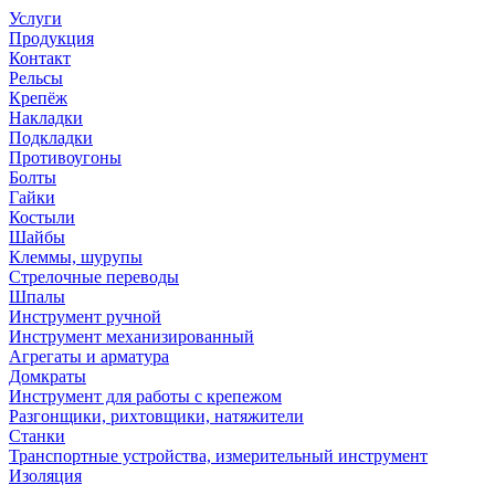
Услуги
Продукция
Контакт
Рельсы
Крепёж
Накладки
Подкладки
Противоугоны
Болты
Гайки
Костыли
Шайбы
Клеммы, шурупы
Стрелочные переводы
Шпалы
Инструмент ручной
Инструмент механизированный
Агрегаты и арматура
Домкраты
Инструмент для работы с крепежом
Разгонщики, рихтовщики, натяжители
Станки
Транспортные устройства, измерительный инструмент
Изоляция